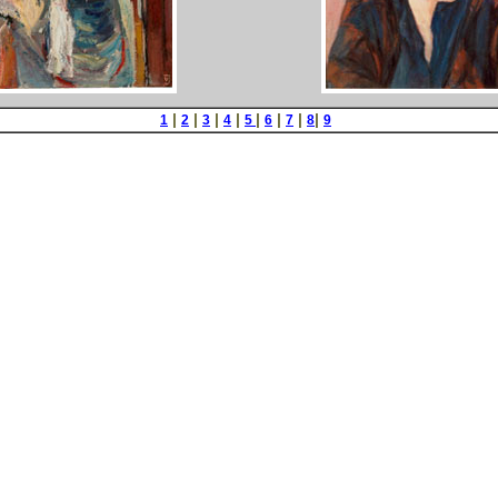
|
|
|
|
|
|
|
|
1
2
3
4
5
6
7
8
9